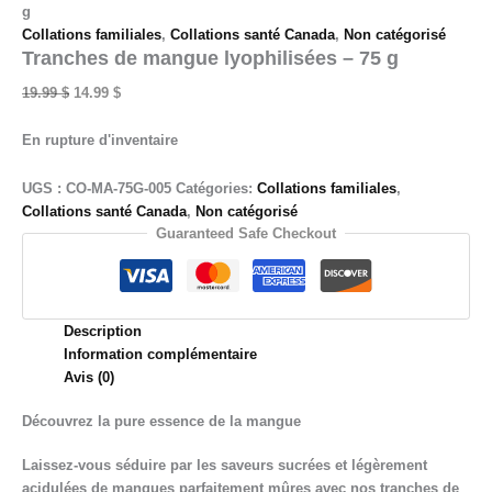
g
Collations familiales
,
Collations santé Canada
,
Non catégorisé
Tranches de mangue lyophilisées – 75 g
Le
Le
19.99
$
14.99
$
prix
prix
initial
actuel
En rupture d'inventaire
était :
est :
19.99 $.
14.99 $.
UGS :
CO-MA-75G-005
Catégories:
Collations familiales
,
Collations santé Canada
,
Non catégorisé
Guaranteed Safe Checkout
Description
Information complémentaire
Avis (0)
Découvrez la pure essence de la mangue
Laissez‑vous séduire par les saveurs sucrées et légèrement
acidulées de mangues parfaitement mûres avec nos tranches de