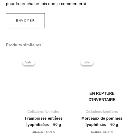
pour la prochaine fois que je commenterai.
Produits similaires
Sale!
Sale!
Sale!
Sale!
EN RUPTURE
D'INVENTAIRE
Collations familiales
Collations familiales
Framboises entières
Morceaux de pommes
lyophilisées – 60 g
lyophilisés – 60 g
Le
Le
Le
Le
19.99
$
14.99
$
19.99
$
14.99
$